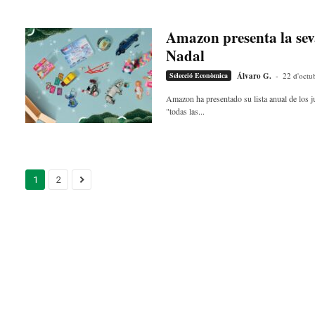
Amazon presenta la seva
Nadal
Selecció Econòmica
Álvaro G.
-
22 d'octu
Amazon ha presentado su lista anual de los 
"todas las...
1
2