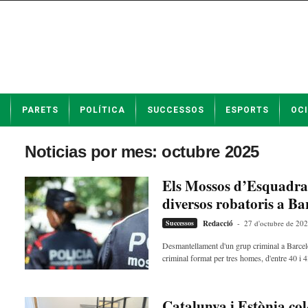
N
PARETS
POLÍTICA
SUCCESSOS
ESPORTS
OCI
o
t
í
Noticias por mes: octubre 2025
c
i
Els Mossos d’Esquadra 
e
diversos robatoris a Ba
s
d
Successos
Redacció
-
27 d'octubre de 20
e
P
Desmantellament d'un grup criminal a Bar
criminal format per tres homes, d'entre 40 i 4
a
r
e
t
Catalunya i Estònia col·