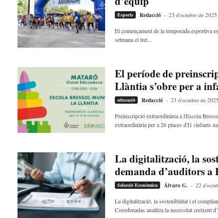
d’equip
Esports
Redacció
-
23 d'octubre de 2025
El començament de la temporada esportiva es
setmana el tret...
El període de preinscri
Llàntia s’obre per a infa
educació
Redacció
-
23 d'octubre de 202
Preinscripció extraordinària a l'Escola Bress
extraordinària per a 26 places d'I1 (infants na
La digitalització, la so
demanda d’auditors a
Selecció Econòmica
Álvaro G.
-
22 d'octu
La digitalització, la sostenibilitat i el comp
Coordenadas analitza la necessitat creixent d’