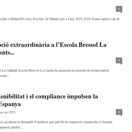
0
colar a MataróEls Jocs Escolars de Mataró per a l'any 2025-2026 donen aquest cap de
pció extraordinària a l’Escola Bressol La
nts...
0
5
ol La LlàntiaL'Escola Bressol La Llàntia ha anunciat un període de preinscripció
scuts...
stenibilitat i el compliance impulsen la
 Espanya
0
bre de 2025
liance acceleren la demanda d’auditors per part de les empreses espanyoles L’Institut
aquests perfils...