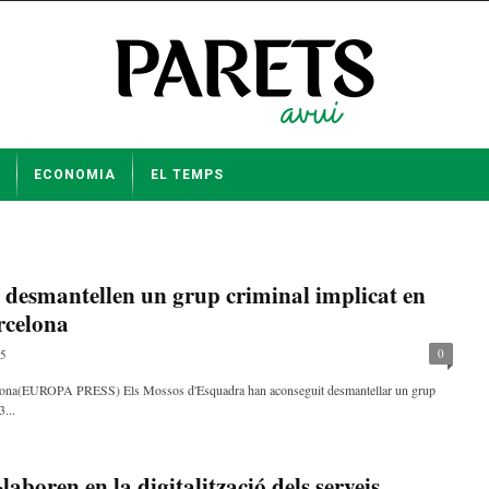
ECONOMIA
EL TEMPS
desmantellen un grup criminal implicat en
rcelona
0
25
celona(EUROPA PRESS) Els Mossos d'Esquadra han aconseguit desmantellar un grup
3...
laboren en la digitalització dels serveis