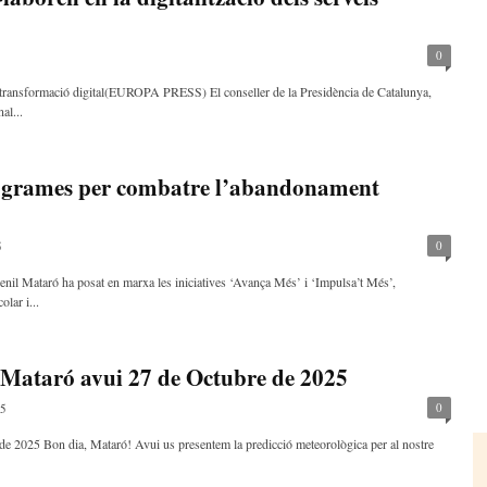
0
la transformació digital(EUROPA PRESS) El conseller de la Presidència de Catalunya,
al...
ogrames per combatre l’abandonament
0
5
enil Mataró ha posat en marxa les iniciatives ‘Avança Més’ i ‘Impulsa’t Més’,
lar i...
 Mataró avui 27 de Octubre de 2025
0
25
de 2025 Bon dia, Mataró! Avui us presentem la predicció meteorològica per al nostre