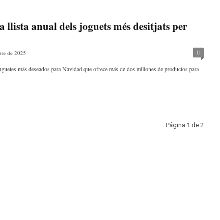
 llista anual dels joguets més desitjats per
0
bre de 2025
juguetes más deseados para Navidad que ofrece más de dos millones de productos para
Página 1 de 2