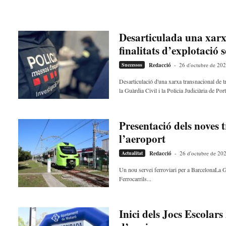
Desarticulada una xarx
finalitats d’explotació 
Successos
Redacció
-
26 d'octubre de 20
Desarticulació d'una xarxa transnacional d
la Guàrdia Civil i la Policia Judiciària de Port
Presentació dels noves
l’aeroport
Actualitat
Redacció
-
26 d'octubre de 20
Un nou servei ferroviari per a BarcelonaLa Gen
Ferrocarrils...
Inici dels Jocs Escolar