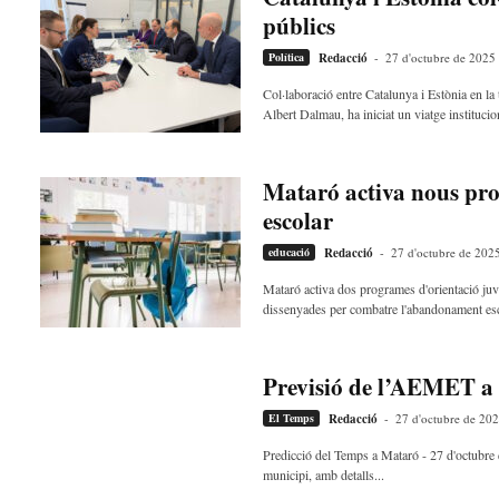
s
públics
d
Política
Redacció
-
27 d'octubre de 2025
e
l
Col·laboració entre Catalunya i Estònia en 
V
Albert Dalmau, ha iniciat un viatge institucion
a
l
l
Mataró activa nous pr
è
escolar
s
a
educació
Redacció
-
27 d'octubre de 202
v
Mataró activa dos programes d'orientació juv
u
dissenyades per combatre l'abandonament esco
i
Previsió de l’AEMET a
El Temps
Redacció
-
27 d'octubre de 20
Predicció del Temps a Mataró - 27 d'octubre 
municipi, amb detalls...