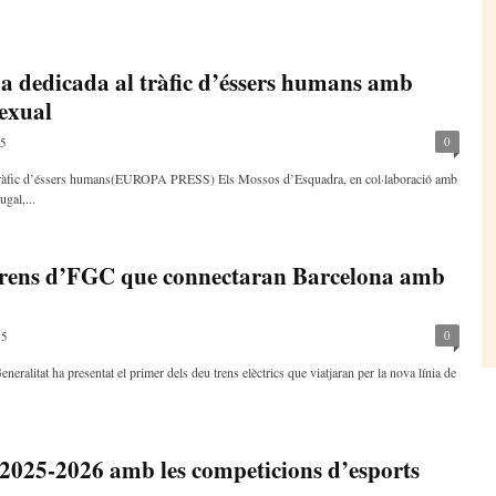
a dedicada al tràfic d’éssers humans amb
sexual
0
25
e tràfic d’éssers humans(EUROPA PRESS) Els Mossos d’Esquadra, en col·laboració amb
ugal,...
 trens d’FGC que connectaran Barcelona amb
0
25
eralitat ha presentat el primer dels deu trens elèctrics que viatjaran per la nova línia de
s 2025-2026 amb les competicions d’esports