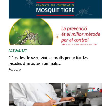
s
d
e
l
V
a
l
l
è
s
ACTUALITAT
a
Càpsules de seguretat: consells per evitar les
v
picades d’insectes i animals...
u
i
Redacció