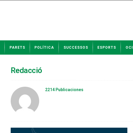
N
PARETS
POLÍTICA
SUCCESSOS
ESPORTS
OCI
o
t
í
c
Redacció
i
e
s
2214 Publicaciones
d
e
P
a
r
e
t