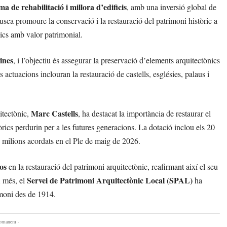
a de rehabilitació i millora d’edificis
, amb una inversió global de
sca promoure la conservació i la restauració del patrimoni històric a
gics amb valor patrimonial.
ines
, i l’objectiu és assegurar la preservació d’elements arquitectònics
actuacions inclouran la restauració de castells, esglésies, palaus i
Marc Castells
itectònic,
, ha destacat la importància de restaurar el
rics perdurin per a les futures generacions. La dotació inclou els 20
5 milions acordats en el Ple de maig de 2026.
os
en la restauració del patrimoni arquitectònic, reafirmant així el seu
Servei de Patrimoni Arquitectònic Local (SPAL)
A més, el
ha
rimoni des de 1914.
comanem -