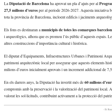
Diputació de Barcelona
Program
La
ha aprovat un pla d’ajuts per al
27,5 milions d’euros
per al període 2026-2027. Aquesta iniciativa bu
tota la província de Barcelona, incloent edificis i jaciments arqueolò
municipis de totes les comarques barcelon
Els fons es destinaran a
i arqueològics, alhora que es promou l’ús públic d’aquests espais. Les 
altres construccions d’importància cultural i històrica.
El diputat d’Equipaments, Infraestructures Urbanes i Patrimoni Arqu
patrimoni arquitectònic local per assegurar que aquests elements histò
milions d’euros inicialment aprovats i un increment addicional de 7,
60 milions d’eur
En els darrers anys, la Diputació ha invertit més de
compromís amb la preservació i la valorització del patrimoni local. 
valorat les sol·licituds, contribuint activament a la protecció del pat
- Et Re