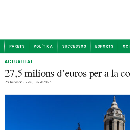
N
PARETS
POLÍTICA
SUCCESSOS
ESPORTS
OCI
o
t
í
ACTUALITAT
c
27,5 milions d’euros per a la c
i
e
Por
Redacció
-
2 de juliol de 2026
s
d
e
P
a
r
e
t