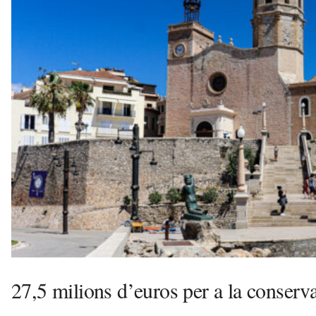
s
d
e
l
V
a
l
l
è
s
a
v
u
i
27,5 milions d’euros per a la conserva