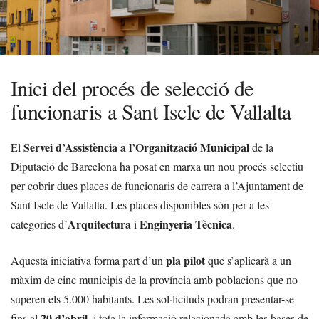
Inici del procés de selecció de
funcionaris a Sant Iscle de Vallalta
Servei d’Assistència a l’Organització Municipal
El
de la
Diputació de Barcelona ha posat en marxa un nou procés selectiu
per cobrir dues places de funcionaris de carrera a l’Ajuntament de
Sant Iscle de Vallalta. Les places disponibles són per a les
Arquitectura
Enginyeria Tècnica
categories d’
i
.
pla pilot
Aquesta iniciativa forma part d’un
que s’aplicarà a un
màxim de cinc municipis de la província amb poblacions que no
superen els 5.000 habitants. Les sol·licituds podran presentar-se
20 d’abril
fins al
, i tota la informació relacionada amb les bases de