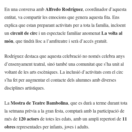
Alfredo Rodríguez
En una conversa amb
, coordinador d’aquesta
entitat, va compartir les emocions que genera aquesta fita. Ens
explica que estan preparant activitats per a tota la família, incloent
circuit de circ
La volta al
un
i un espectacle familiar anomenat
món
, que tindrà lloc a l’amfiteatre i serà d’accés gratuït.
Rodríguez destaca que aquesta celebració no només celebra anys
d’ensenyament teatral, sinó també una comunitat que s’ha unit al
voltant de les arts escèniques. La inclusió d’activitats com el circ
s’ha fet per augmentar el contacte dels alumnes amb diverses
disciplines artístiques.
Mostra de Teatre Bambolina
La
, que es durà a terme durant tota
la setmana prèvia a la gran festa, comptarà amb la participació de
120 actors
11
més de
de totes les edats, amb un ampli repertori de
obres
representades per infants, joves i adults.