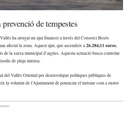
a prevenció de tempestes
allès ha atorgat un ajut financer a través del Consorci Besòs
26.284,11 euros
 han afectat la zona. Aquest ajut, que ascendeix a
,
unts de la xarxa municipal d’aigües. Aquesta actuació busca controlar
sodis de pluja intensa.
l del Vallès Oriental per desenvolupar polítiques públiques de
eix la voluntat de l’Ajuntament de potenciar el turisme com a motor
comanem -