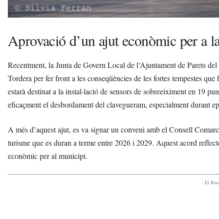
Aprovació d’un ajut econòmic per a l
Recentment, la Junta de Govern Local de l’Ajuntament de Parets del V
Tordera per fer front a les conseqüències de les fortes tempestes que
estarà destinat a la instal·lació de sensors de sobreeiximent en 19 p
eficaçment el desbordament del clavegueram, especialment durant epi
A més d’aquest ajut, es va signar un conveni amb el Consell Comarca
turisme que es duran a terme entre 2026 i 2029. Aquest acord reflect
econòmic per al municipi.
- Et Re