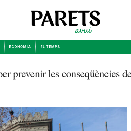
ECONOMIA
EL TEMPS
r prevenir les conseqüències de 