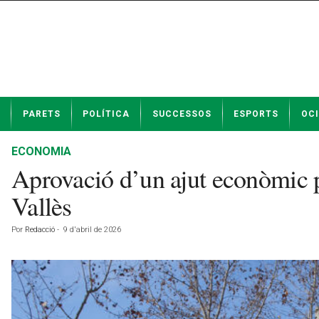
N
PARETS
POLÍTICA
SUCCESSOS
ESPORTS
OCI
o
t
í
ECONOMIA
c
Aprovació d’un ajut econòmic pe
i
e
Vallès
s
d
Por
Redacció
-
9 d'abril de 2026
e
P
a
r
e
t