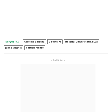
ETIQUETAS
Carolina Galocha
Da Vinci Xi
Hospital Universitari La Luz
Jaime Siegrist
Patricia Alonso
- Publicitat -