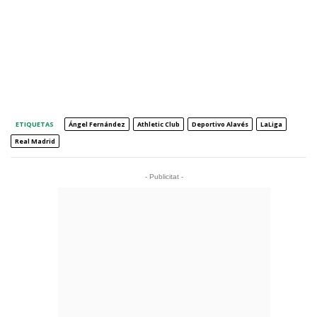
ETIQUETAS
Ángel Fernández
Athletic Club
Deportivo Alavés
LaLiga
Real Madrid
- Publicitat -