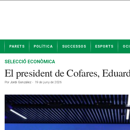
N
PARETS
POLÍTICA
SUCCESSOS
ESPORTS
OCI
o
t
í
SELECCIÓ ECONÒMICA
c
El president de Cofares, Eduar
i
e
Por
Jordi González
-
19 de juny de 2026
s
d
e
P
a
r
e
t