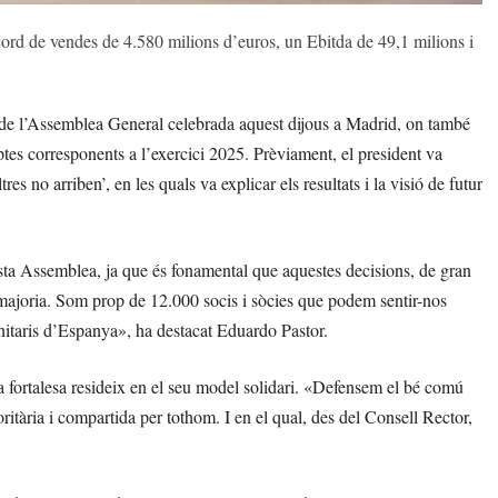
ècord de vendes de 4.580 milions d’euros, un Ebitda de 49,1 milions i
 de l’Assemblea General celebrada aquest dijous a Madrid, on també
ptes corresponents a l’exercici 2025. Prèviament, el president va
res no arriben’, en les quals va explicar els resultats i la visió de futur
uesta Assemblea, ja que és fonamental que aquestes decisions, de gran
majoria. Som prop de 12.000 socis i sòcies que podem sentir-nos
itaris d’Espanya», ha destacat Eduardo Pastor.
la fortalesa resideix en el seu model solidari. «Defensem el bé comú
ioritària i compartida per tothom. I en el qual, des del Consell Rector,