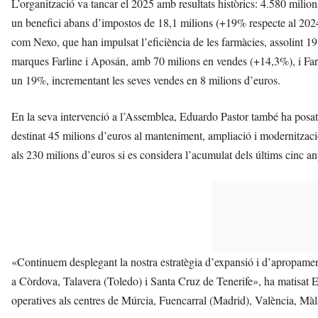
L’organització va tancar el 2025 amb resultats històrics: 4.580 mi
un benefici abans d’impostos de 18,1 milions (+19% respecte al 2024
com Nexo, que han impulsat l’eficiència de les farmàcies, assolint 
marques Farline i Aposán, amb 70 milions en vendes (+14,3%), i Farm
un 19%, incrementant les seves vendes en 8 milions d’euros.
En la seva intervenció a l’Assemblea, Eduardo Pastor també ha posat 
destinat 45 milions d’euros al manteniment, ampliació i modernitzaci
als 230 milions d’euros si es considera l’acumulat dels últims cinc an
«Continuem desplegant la nostra estratègia d’expansió i d’apropament
a Còrdova, Talavera (Toledo) i Santa Cruz de Tenerife», ha matisat E
operatives als centres de Múrcia, Fuencarral (Madrid), València, Màl