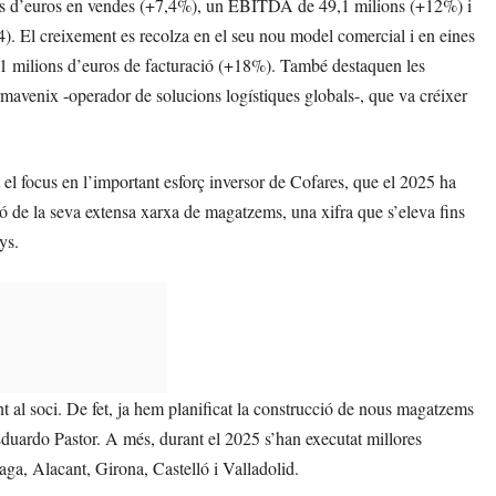
lions d’euros en vendes (+7,4%), un EBITDA de 49,1 milions (+12%) i
). El creixement es recolza en el seu nou model comercial i en eines
191 milions d’euros de facturació (+18%). També destaquen les
avenix -operador de solucions logístiques globals-, que va créixer
el focus en l’important esforç inversor de Cofares, que el 2025 ha
ó de la seva extensa xarxa de magatzems, una xifra que s’eleva fins
ys.
 al soci. De fet, ja hem planificat la construcció de nous magatzems
duardo Pastor. A més, durant el 2025 s’han executat millores
aga, Alacant, Girona, Castelló i Valladolid.