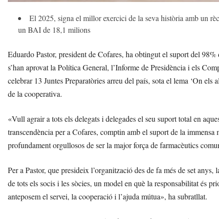
El 2025, signa el millor exercici de la seva història amb un r
un BAI de 18,1 milions
Eduardo Pastor, president de Cofares, ha obtingut el suport del 98%
s’han aprovat la Política General, l’Informe de Presidència i els Com
celebrar 13 Juntes Preparatòries arreu del país, sota el lema ‘On els alt
de la cooperativa.
«Vull agrair a tots els delegats i delegades el seu suport total en aq
transcendència per a Cofares, comptin amb el suport de la immensa 
profundament orgullosos de ser la major força de farmacèutics comun
Per a Pastor, que presideix l’organització des de fa més de set anys, 
de tots els socis i les sòcies, un model en què la responsabilitat és pr
anteposem el servei, la cooperació i l’ajuda mútua», ha subratllat.