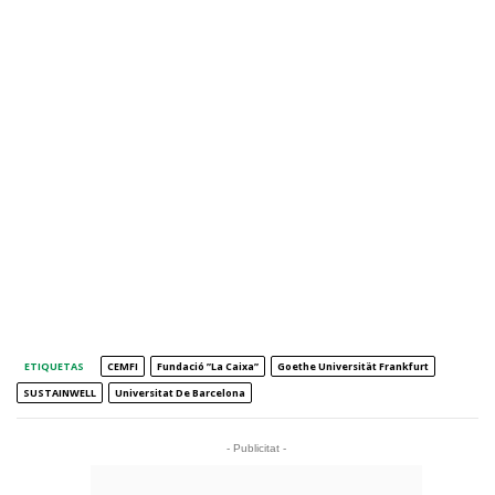
ETIQUETAS
CEMFI
Fundació ”la Caixa”
Goethe Universität Frankfurt
SUSTAINWELL
Universitat De Barcelona
- Publicitat -