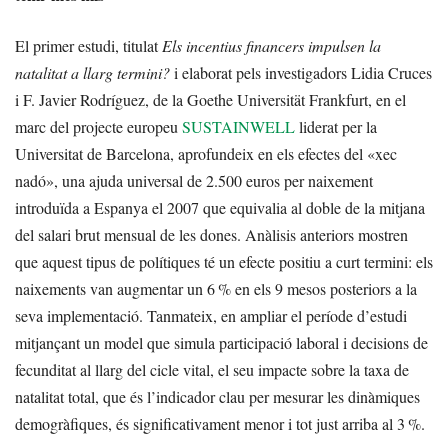
El primer estudi, titulat
Els incentius financers impulsen la
natalitat a llarg termini?
i elaborat pels investigadors Lidia Cruces
i F. Javier Rodríguez, de la Goethe Universität Frankfurt, en el
marc del projecte europeu
SUSTAINWELL
liderat per la
Universitat de Barcelona, aprofundeix en els efectes del «xec
nadó», una ajuda universal de 2.500 euros per naixement
introduïda a Espanya el 2007 que equivalia al doble de la mitjana
del salari brut mensual de les dones. Anàlisis anteriors mostren
que aquest tipus de polítiques té un efecte positiu a curt termini: els
naixements van augmentar un 6 % en els 9 mesos posteriors a la
seva implementació. Tanmateix, en ampliar el període d’estudi
mitjançant un model que simula participació laboral i decisions de
fecunditat al llarg del cicle vital, el seu impacte sobre la taxa de
natalitat total, que és l’indicador clau per mesurar les dinàmiques
demogràfiques, és significativament menor i tot just arriba al 3 %.