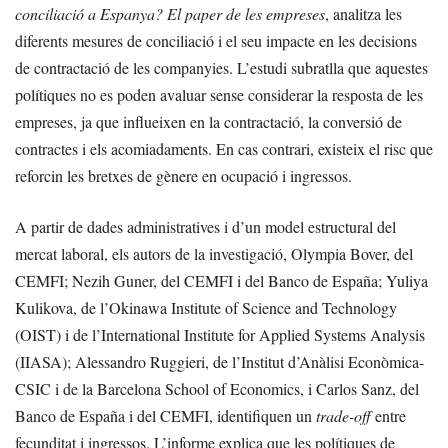
conciliació a Espanya? El paper de les empreses
, analitza les
diferents mesures de conciliació i el seu impacte en les decisions
de contractació de les companyies. L’estudi subratlla que aquestes
polítiques no es poden avaluar sense considerar la resposta de les
empreses, ja que influeixen en la contractació, la conversió de
contractes i els acomiadaments. En cas contrari, existeix el risc que
reforcin les bretxes de gènere en ocupació i ingressos.
A partir de dades administratives i d’un model estructural del
mercat laboral, els autors de la investigació, Olympia Bover, del
CEMFI; Nezih Guner, del CEMFI i del Banco de España; Yuliya
Kulikova, de l’Okinawa Institute of Science and Technology
(OIST) i de l’International Institute for Applied Systems Analysis
(IIASA); Alessandro Ruggieri, de l’Institut d’Anàlisi Econòmica-
CSIC i de la Barcelona School of Economics, i Carlos Sanz, del
Banco de España i del CEMFI, identifiquen un
trade-off
entre
fecunditat i ingressos. L’informe explica que les polítiques de