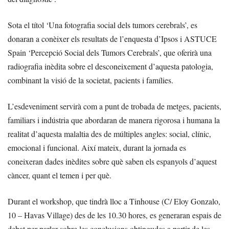
Sota el títol ‘Una fotografia social dels tumors cerebrals’, es
donaran a conèixer els resultats de l’enquesta d’Ipsos i ASTUCE
Spain ‘Percepció Social dels Tumors Cerebrals’, que oferirà una
radiografia inèdita sobre el desconeixement d’aquesta patologia,
combinant la visió de la societat, pacients i famílies.
L’esdeveniment servirà com a punt de trobada de metges, pacients,
familiars i indústria que abordaran de manera rigorosa i humana la
realitat d’aquesta malaltia des de múltiples angles: social, clínic,
emocional i funcional. Així mateix, durant la jornada es
coneixeran dades inèdites sobre què saben els espanyols d’aquest
càncer, quant el temen i per què.
Durant el workshop, que tindrà lloc a Tinhouse (C/ Eloy Gonzalo,
10 – Havas Village) des de les 10.30 hores, es generaran espais de
debat per parlar sobre les conclusions obtingudes a partir de les