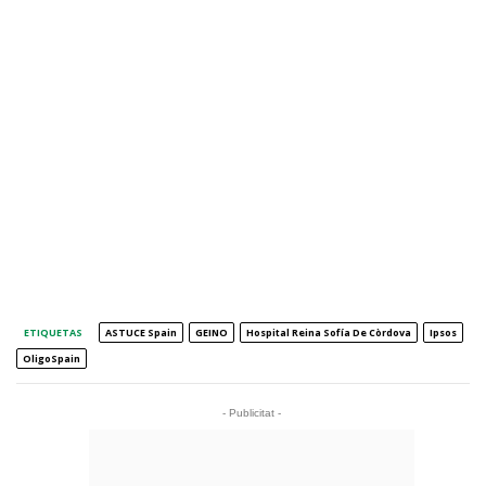
ETIQUETAS
ASTUCE Spain
GEINO
Hospital Reina Sofía De Còrdova
Ipsos
OligoSpain
- Publicitat -