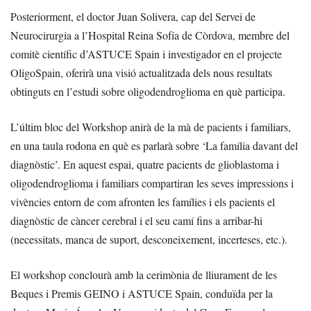
Posteriorment, el doctor Juan Solivera, cap del Servei de
Neurocirurgia a l’Hospital Reina Sofía de Còrdova, membre del
comitè científic d’ASTUCE Spain i investigador en el projecte
OligoSpain, oferirà una visió actualitzada dels nous resultats
obtinguts en l’estudi sobre oligodendroglioma en què participa.
L’últim bloc del Workshop anirà de la mà de pacients i familiars,
en una taula rodona en què es parlarà sobre ‘La família davant del
diagnòstic’. En aquest espai, quatre pacients de glioblastoma i
oligodendroglioma i familiars compartiran les seves impressions i
vivències entorn de com afronten les famílies i els pacients el
diagnòstic de càncer cerebral i el seu camí fins a arribar-hi
(necessitats, manca de suport, desconeixement, incerteses, etc.).
El workshop conclourà amb la cerimònia de lliurament de les
Beques i Premis GEINO i ASTUCE Spain, conduïda per la