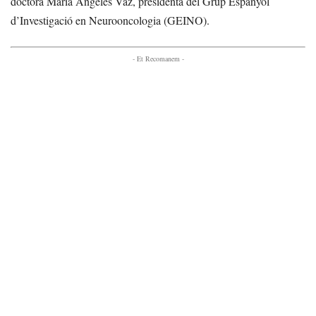
doctora María Ángeles Vaz, presidenta del Grup Espanyol
d’Investigació en Neurooncologia (GEINO).
- Et Recomanem -