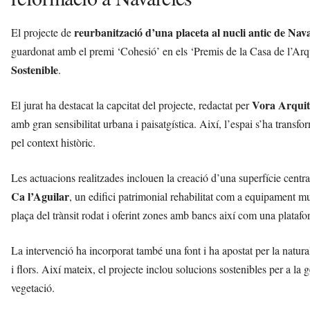
reurbanització d’una placeta al nucli antic de Nav
El projecte de
guardonat amb el premi ‘Cohesió’ en els ‘Premis de la Casa de l’Arqu
Sostenible
.
Vora Arquit
El jurat ha destacat la capcitat del projecte, redactat per
amb gran sensibilitat urbana i paisatgística. Així, l’espai s’ha transfo
pel context històric.
Les actuacions realitzades inclouen la creació d’una superfície centr
Ca l’Aguilar
, un edifici patrimonial rehabilitat com a equipament mu
plaça del trànsit rodat i oferint zones amb bancs així com una platafo
La intervenció ha incorporat també una font i ha apostat per la natural
i flors. Així mateix, el projecte inclou solucions sostenibles per a la g
vegetació.