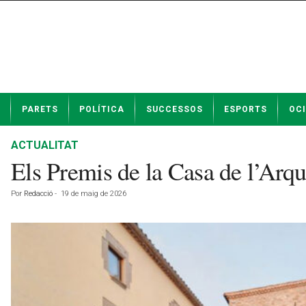
N
PARETS
POLÍTICA
SUCCESSOS
ESPORTS
OCI
o
t
í
ACTUALITAT
c
Els Premis de la Casa de l’Arq
i
e
Por
Redacció
-
19 de maig de 2026
s
d
e
P
a
r
e
t