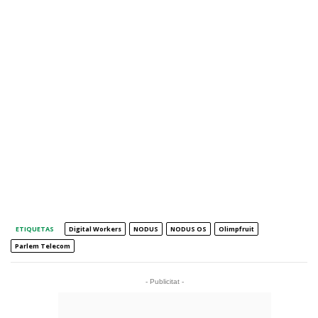
ETIQUETAS
Digital Workers
NODUS
NODUS OS
Olimpfruit
Parlem Telecom
- Publicitat -