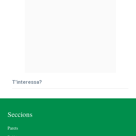
T’interessa?
Seccions
Parets