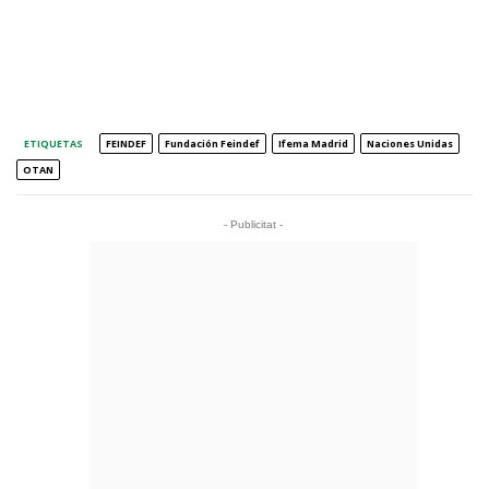
ETIQUETAS
FEINDEF
Fundación Feindef
Ifema Madrid
Naciones Unidas
OTAN
- Publicitat -