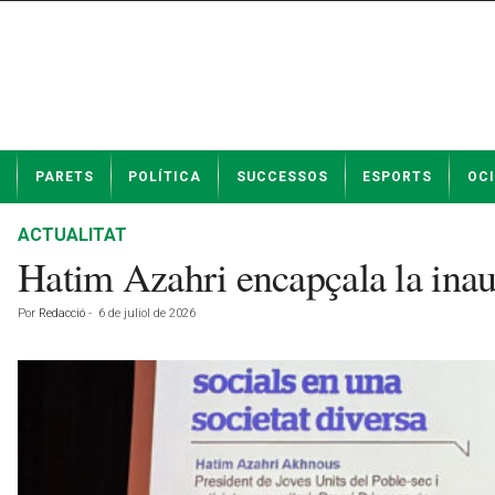
N
PARETS
POLÍTICA
SUCCESSOS
ESPORTS
OCI
o
t
í
ACTUALITAT
c
Hatim Azahri encapçala la inau
i
e
Por
Redacció
-
6 de juliol de 2026
s
d
e
P
a
r
e
t