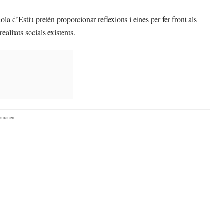
ola d’Estiu pretén proporcionar reflexions i eines per fer front als
ealitats socials existents.
comanem -