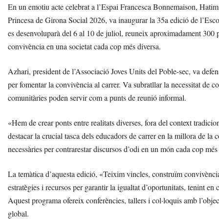
En un emotiu acte celebrat a l’Espai Francesca Bonnemaison, Hatim 
Princesa de Girona Social 2026, va inaugurar la 35a edició de l’Esc
es desenvoluparà del 6 al 10 de juliol, reuneix aproximadament 300 pr
convivència en una societat cada cop més diversa.
Azhari, president de l’Associació Joves Units del Poble-sec, va defens
per fomentar la convivència al carrer. Va subratllar la necessitat de con
comunitàries poden servir com a punts de reunió informal.
«Hem de crear ponts entre realitats diverses, fora del context tradicio
destacar la crucial tasca dels educadors de carrer en la millora de la 
necessàries per contrarestar discursos d’odi en un món cada cop més
La temàtica d’aquesta edició, «Teixim vincles, construïm convivència:
estratègies i recursos per garantir la igualtat d’oportunitats, tenint en 
Aquest programa ofereix conferències, tallers i col·loquis amb l’obje
global.