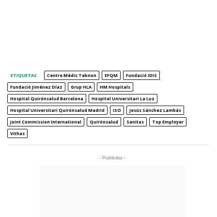
ETIQUETAS
Centre Mèdic Teknon
EFQM
Fundació IDIS
Fundació Jiménez Díaz
Grup HLA
HM Hospitals
Hospital Quirónsalud Barcelona
Hospital Universitari La Luz
Hospital Universitari Quirónsalud Madrid
ISO
Jesús Sánchez Lambás
Joint Commission International
Quirónsalud
Sanitas
Top Employer
Vithas
- Publicitat -