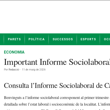
N
PARETS
POLÍTICA
SUCCESSOS
ESPORTS
OCI
o
t
í
ECONOMIA
c
Important Informe Sociolaboral
i
e
Por
Redacció
-
11 de maig de 2026
s
d
e
Consulta l’Informe Sociolaboral de Ca
P
a
Benvinguts a l’informe sociolaboral corresponent al primer trimestr
r
e
detallada sobre l’estat laboral i socioeconòmic de la localitat. L’inf
t