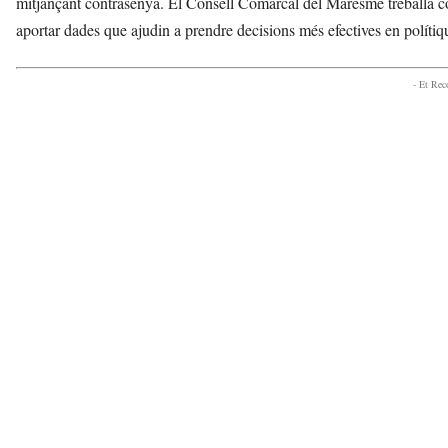
mitjançant contrasenya. El Consell Comarcal del Maresme treballa con
s
aportar dades que ajudin a prendre decisions més efectives en polítiqu
d
e
l
- Et Re
V
a
l
l
è
s
a
v
u
i