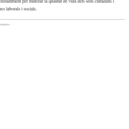
stantment per millorar la qualitat de vida dels seus ciutadans i
es laborals i socials.
comanem -