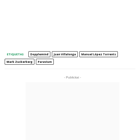
ETIQUETAS
Dopplemind
Juan Villalonga
Manuel López Torrents
Mark Zuckerberg
Paravium
- Publicitat -