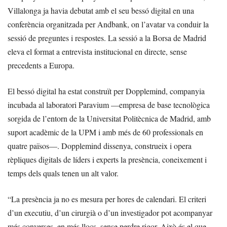
Villalonga ja havia debutat amb el seu bessó digital en una
conferència organitzada per Andbank, on l’avatar va conduir la
sessió de preguntes i respostes. La sessió a la Borsa de Madrid
eleva el format a entrevista institucional en directe, sense
precedents a Europa.
El bessó digital ha estat construït per Dopplemind, companyia
incubada al laboratori Paravium —empresa de base tecnològica
sorgida de l’entorn de la Universitat Politècnica de Madrid, amb
suport acadèmic de la UPM i amb més de 60 professionals en
quatre països—. Dopplemind dissenya, construeix i opera
rèpliques digitals de líders i experts la presència, coneixement i
temps dels quals tenen un alt valor.
“La presència ja no es mesura per hores de calendari. El criteri
d’un executiu, d’un cirurgià o d’un investigador pot acompanyar
més converses, en més llocs, sense perdre rigor. Això és el que