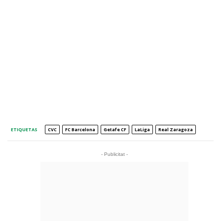
ETIQUETAS
CVC
FC Barcelona
Getafe CF
LaLiga
Real Zaragoza
- Publicitat -