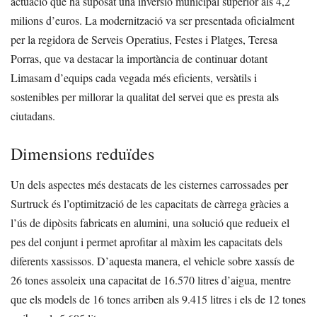
actuació que ha suposat una inversió municipal superior als 4,2
milions d’euros. La modernització va ser presentada oficialment
per la regidora de Serveis Operatius, Festes i Platges, Teresa
Porras, que va destacar la importància de continuar dotant
Limasam d’equips cada vegada més eficients, versàtils i
sostenibles per millorar la qualitat del servei que es presta als
ciutadans.
Dimensions reduïdes
Un dels aspectes més destacats de les cisternes carrossades per
Surtruck és l’optimització de les capacitats de càrrega gràcies a
l’ús de dipòsits fabricats en alumini, una solució que redueix el
pes del conjunt i permet aprofitar al màxim les capacitats dels
diferents xassissos. D’aquesta manera, el vehicle sobre xassís de
26 tones assoleix una capacitat de 16.570 litres d’aigua, mentre
que els models de 16 tones arriben als 9.415 litres i els de 12 tones