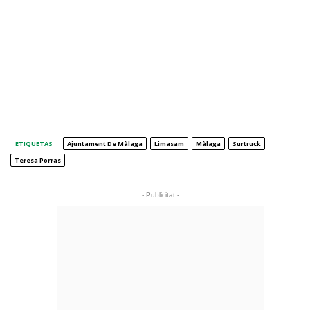
ETIQUETAS
Ajuntament De Màlaga
Limasam
Màlaga
Surtruck
Teresa Porras
- Publicitat -