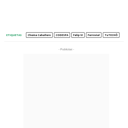
ETIQUETAS
Chema Caballero
CODESPA
Felip VI
Ferrovial
TuTECHÔ
- Publicitat -