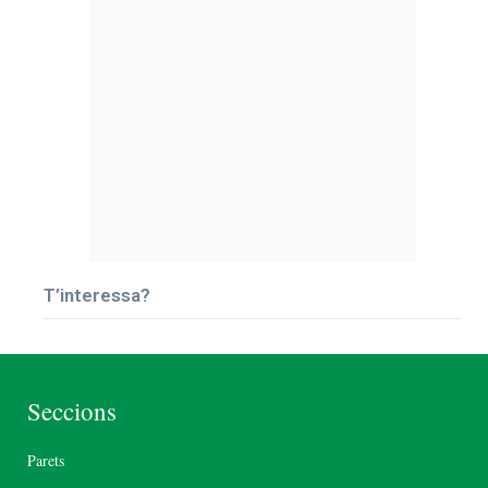
T’interessa?
Seccions
Parets