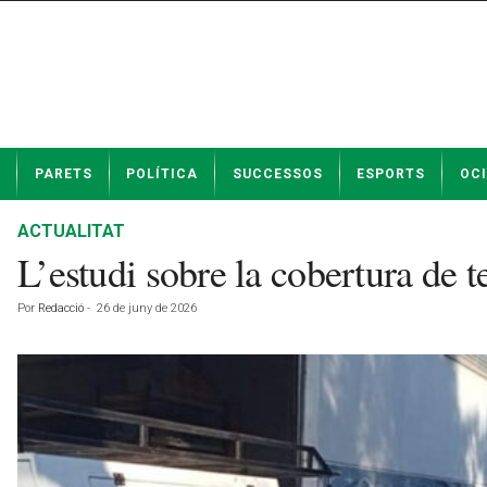
N
PARETS
POLÍTICA
SUCCESSOS
ESPORTS
OCI
o
t
í
ACTUALITAT
c
L’estudi sobre la cobertura de 
i
e
Por
Redacció
-
26 de juny de 2026
s
d
e
P
a
r
e
t