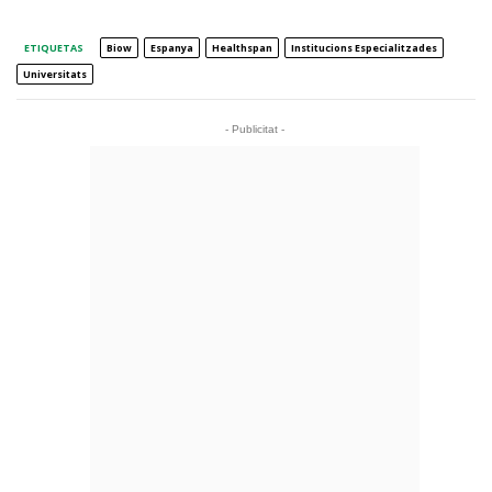
ETIQUETAS
Biow
Espanya
Healthspan
Institucions Especialitzades
Universitats
- Publicitat -