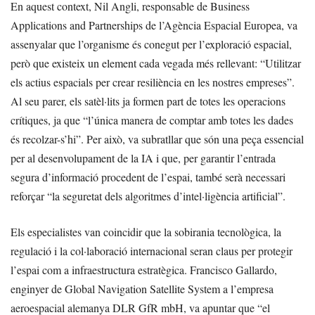
En aquest context, Nil Angli, responsable de Business
Applications and Partnerships de l’Agència Espacial Europea, va
assenyalar que l’organisme és conegut per l’exploració espacial,
però que existeix un element cada vegada més rellevant: “Utilitzar
els actius espacials per crear resiliència en les nostres empreses”.
Al seu parer, els satèl·lits ja formen part de totes les operacions
crítiques, ja que “l’única manera de comptar amb totes les dades
és recolzar-s’hi”. Per això, va subratllar que són una peça essencial
per al desenvolupament de la IA i que, per garantir l’entrada
segura d’informació procedent de l’espai, també serà necessari
reforçar “la seguretat dels algoritmes d’intel·ligència artificial”.
Els especialistes van coincidir que la sobirania tecnològica, la
regulació i la col·laboració internacional seran claus per protegir
l’espai com a infraestructura estratègica. Francisco Gallardo,
enginyer de Global Navigation Satellite System a l’empresa
aeroespacial alemanya DLR GfR mbH, va apuntar que “el