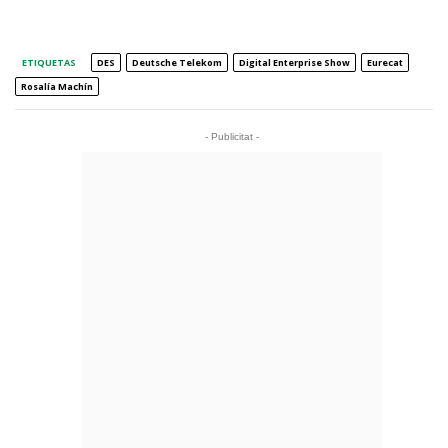
ETIQUETAS
DES
Deutsche Telekom
Digital Enterprise Show
Eurecat
Rosalía Machín
- Publicitat -