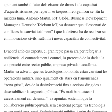
apuntant també al futur dels eixams de drons i a la capacitat
d’aquests sistemes per repartir-se tasques i reorganitzar-se. En la
mateixa línia, Antonio Martín, IoT Global Business Development
Manager a Deutsche Telekom IoT, va destacar que “l’escenari de
conflictes ha canviat totalment” i que la defensa ha de recolzar-se
en innovacions civils, satèl·lits i noves capacitats de connectivitat.
D’acord amb els experts, el gran repte passa ara per reforçar la
resiliència, el comandament i control, la protecció de la dada i la
cooperació entre sector públic, empresa privada i acadèmia.
Martín va advertir que les tecnologies no només estan canviant les
operacions militars, sinó igualment els atacs en l’anomenada
“zona grisa”, des de la desinformació fins a accions dirigides a
desestabilitzar la seguretat pública. “És molt barat atacar i
excessivament car defensar”, va apuntar, sostenint que la
col·laboració publicoprivada serà essencial perquè “la tecnologia
va tan ràpid que, avui, l’administració pública depèn de l’empresa