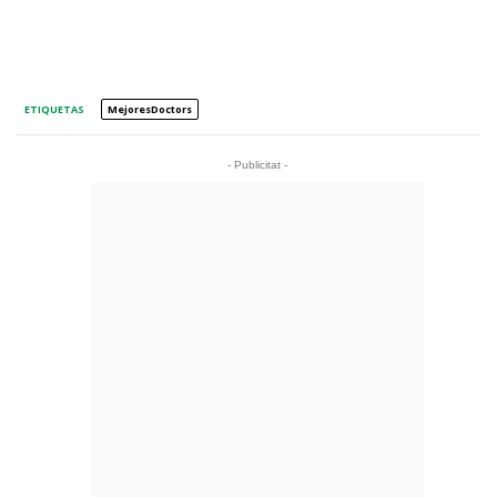
ETIQUETAS
MejoresDoctors
- Publicitat -