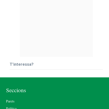
T’interessa?
Seccions
Parets
Política