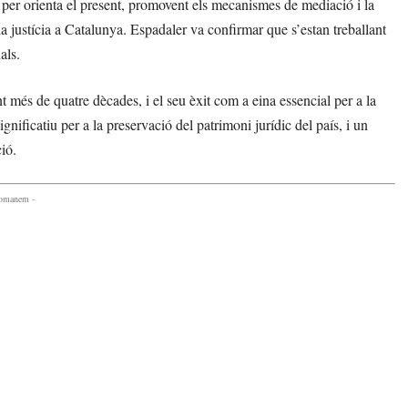
per orienta el present, promovent els mecanismes de mediació i la
 la justícia a Catalunya. Espadaler va confirmar que s’estan treballant
als.
nt més de quatre dècades, i el seu èxit com a eina essencial per a la
ignificatiu per a la preservació del patrimoni jurídic del país, i un
ió.
comanem -