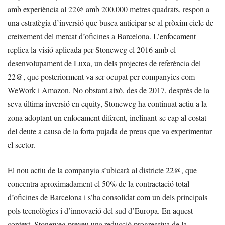
amb experiència al 22@ amb 200.000 metres quadrats, respon a
una estratègia d’inversió que busca anticipar-se al pròxim cicle de
creixement del mercat d’oficines a Barcelona. L’enfocament
replica la visió aplicada per Stoneweg el 2016 amb el
desenvolupament de Luxa, un dels projectes de referència del
22@, que posteriorment va ser ocupat per companyies com
WeWork i Amazon. No obstant això, des de 2017, després de la
seva última inversió en equity, Stoneweg ha continuat actiu a la
zona adoptant un enfocament diferent, inclinant-se cap al costat
del deute a causa de la forta pujada de preus que va experimentar
el sector.
El nou actiu de la companyia s’ubicarà al districte 22@, que
concentra aproximadament el 50% de la contractació total
d’oficines de Barcelona i s’ha consolidat com un dels principals
pols tecnològics i d’innovació del sud d’Europa. En aquest
context, Stoneweg preveu una reducció progressiva de la