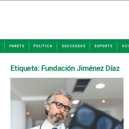
N
PARETS
POLÍTICA
SUCCESSOS
ESPORTS
OCI
o
t
í
c
Etiqueta: Fundación Jiménez Díaz
i
e
s
d
e
P
a
r
e
t