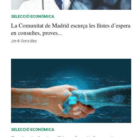
s
d
e
SELECCIÓ ECONÒMICA
l
La Comunitat de Madrid escurça les llistes d’espera
V
en consultes, proves...
a
Jordi González
l
l
è
s
a
v
u
i
SELECCIÓ ECONÒMICA