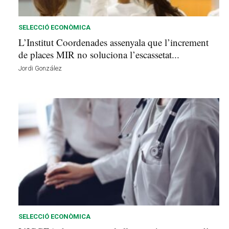
s
d
e
SELECCIÓ ECONÒMICA
l
L’Institut Coordenades assenyala que l’increment
V
de places MIR no soluciona l’escassetat...
a
Jordi González
l
l
è
s
a
v
u
i
SELECCIÓ ECONÒMICA