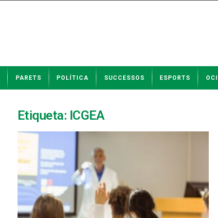
N
PARETS
POLÍTICA
SUCCESSOS
ESPORTS
OCI
o
t
í
c
Etiqueta: ICGEA
i
e
s
d
e
P
a
r
e
t