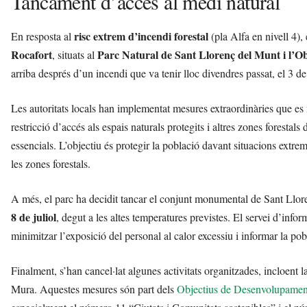
Tancament d’accés al medi natural
risc extrem d’incendi forestal
En resposta al
(pla Alfa en nivell 4),
Rocafort
Parc Natural de Sant Llorenç del Munt i l’O
, situats al
arriba després d’un incendi que va tenir lloc divendres passat, el 3 de
Les autoritats locals han implementat mesures extraordinàries que es
restricció d’accés als espais naturals protegits i altres zones forestals
essencials. L’objectiu és protegir la població davant situacions extreme
les zones forestals.
A més, el parc ha decidit tancar el conjunt monumental de Sant Llore
8 de juliol
, degut a les altes temperatures previstes. El servei d’inf
minimitzar l’exposició del personal al calor excessiu i informar la pobl
Finalment, s’han cancel·lat algunes activitats organitzades, incloent la
Mura. Aquestes mesures són part dels
Objectius de Desenvolupamen