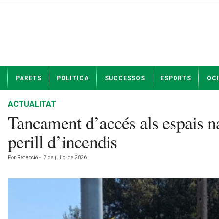
N
PARETS
POLÍTICA
SUCCESSOS
ESPORTS
OCI
o
t
í
ACTUALITAT
c
Tancament d’accés als espais na
i
e
perill d’incendis
s
d
Por
Redacció
-
7 de juliol de 2026
e
P
a
r
e
t