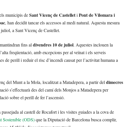
Sant Vicenç de Castellet
Pont de Vilomara i
 els municipis de
i
bac
, han decidit tancar els accessos al medi natural. Aquesta mesura
 juliol, a Sant Vicenç de Castellet.
divendres 10 de juliol
 mantindran fins al
. Aquestes inclouen la
 d’alta freqüentació, amb excepcions per al veïnat i els serveis
s de perill i reduir el risc d’incendi causat per l’activitat humana a
dimecres
nç del Munt a la Mola, localitzat a Matadepera, a partir del
ormació s’effectuarà des del camí dels Monjos a Matadepera per
ació sobre el perill de fer l’ascensió.
 passejada al castell de Rocafort i les visites guiades a la cova de
t Sostenible (ODS)
que la Diputació de Barcelona busca complir,