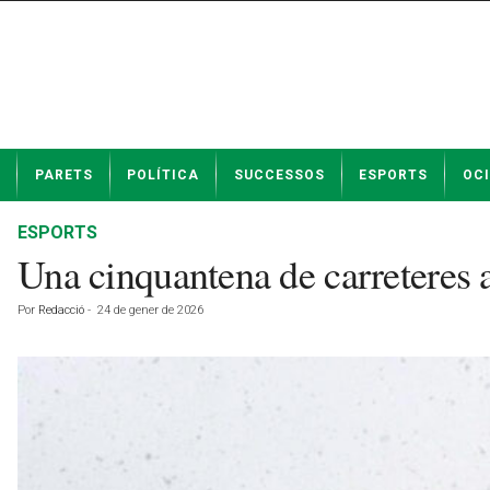
N
PARETS
POLÍTICA
SUCCESSOS
ESPORTS
OCI
o
t
í
ESPORTS
c
Una cinquantena de carreteres 
i
e
Por
Redacció
-
24 de gener de 2026
s
d
e
P
a
r
e
t