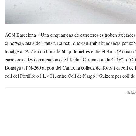
ACN Barcelona – Una cinquantena de carreteres es troben afectades 
el Servei Català de Trànsit. La neu -que cau amb abundància per sobr
tonatge a l’A-2 en un tram de 60 quilòmetres entre el Bruc (Anoia) i 
carreteres a les demarcacions de Lleida i Girona com la C-462, d’Olius
Bonaigua; l’N-260 al port del Cantó, la collada de Toses i el coll de
coll del Portilló; o l’L-401, entre Coll de Nargó i Guixers per coll de
- Et Re