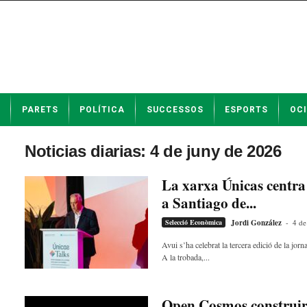
N
PARETS
POLÍTICA
SUCCESSOS
ESPORTS
OCI
o
t
í
Noticias diarias: 4 de juny de 2026
c
i
La xarxa Únicas centra 
e
a Santiago de...
s
d
Selecció Econòmica
Jordi González
-
4 de
e
P
Avui s’ha celebrat la tercera edició de la j
A la trobada,...
a
r
e
t
Open Cosmos construirà 