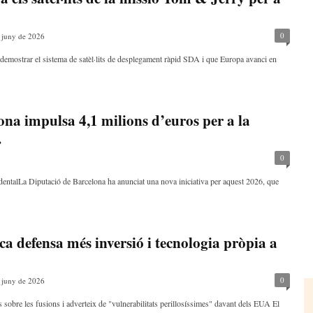
0
 juny de 2026
à demostrar el sistema de satèl·lits de desplegament ràpid SDA i que Europa avanci en
na impulsa 4,1 milions d’euros per a la
.
0
identalLa Diputació de Barcelona ha anunciat una nova iniciativa per aquest 2026, que
ca defensa més inversió i tecnologia pròpia a
0
 juny de 2026
 sobre les fusions i adverteix de "vulnerabilitats perillosíssimes" davant dels EUA El