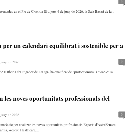
0
sentades en el Ple de Cloenda El dijous 4 de juny de 2026, la Sala Basart de la...
per un calendari equilibrat i sostenible per a
0
 juny de 2026
e l'Oficina del Jugador de LaLiga, ha qualificat de "proteccionista" i "viable" la
n les noves oportunitats professionals del
0
 juny de 2026
armacèutic per analitzar les noves oportunitats professionals Experts d’AstraZeneca,
arma, Accord Healthcare,...