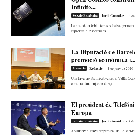
s
Infinite...
d
Selecció Econòmica
Jordi González
-
4 de
e
l
La missió, en òrbita terrestre baixa, permetr
V
capacitats d’inspecció en...
a
l
l
La Diputació de Barcelo
è
promoció econòmica i..
s
a
Economia
Redacció
-
4 de juny de 2026
v
Una Inversió Significativa per al Vallès Occ
u
constarà d'una injecció de 4,1...
i
El president de Telefóni
Europa
Selecció Econòmica
Jordi González
-
4 de
Aplaudeix el canvi “copernicà” de Brussel·les