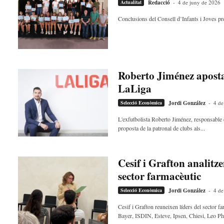
Actualitat
Redacció
-
4 de juny de 2026
Conclusions del Consell d’Infants i Joves pre
Roberto Jiménez aposta 
LaLiga
Selecció Econòmica
Jordi González
-
4 de
L'exfutbolista Roberto Jiménez, responsable d
proposta de la patronal de clubs als...
Cesif i Grafton analitze
sector farmacèutic
Selecció Econòmica
Jordi González
-
4 de
Cesif i Grafton reuneixen líders del sector f
Bayer, ISDIN, Esteve, Ipsen, Chiesi, Leo Ph