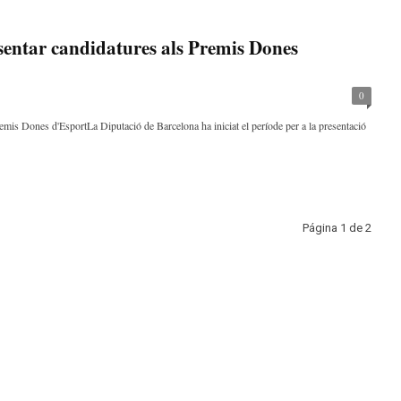
esentar candidatures als Premis Dones
0
remis Dones d'EsportLa Diputació de Barcelona ha iniciat el període per a la presentació
Página 1 de 2