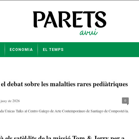
ECONOMIA
EL TEMPS
el debat sobre les malalties rares pediàtriques
0
 juny de 2026
ornada Únicas Talks al Centro Galego de Arte Contemporáneo de Santiago de Compostel·la.
els satèl·lits de la missió Tom & Jerry per a