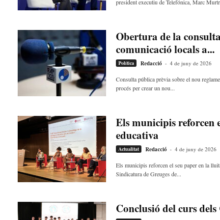
president executiu de Telefónica, Marc Murtra
Obertura de la consulta
comunicació locals a...
Política
Redacció
-
4 de juny de 2026
Consulta pública prèvia sobre el nou reglamen
procés per crear un nou...
Els municipis reforcen e
educativa
Actualitat
Redacció
-
4 de juny de 2026
Els municipis reforcen el seu paper en la llu
Sindicatura de Greuges de...
Conclusió del curs dels 