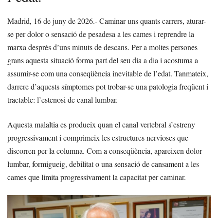
Madrid, 16 de juny de 2026.- Caminar uns quants carrers, aturar-
se per dolor o sensació de pesadesa a les cames i reprendre la
marxa després d’uns minuts de descans. Per a moltes persones
grans aquesta situació forma part del seu dia a dia i acostuma a
assumir-se com una conseqüència inevitable de l’edat. Tanmateix,
darrere d’aquests símptomes pot trobar-se una patologia freqüent i
tractable: l’estenosi de canal lumbar.
Aquesta malaltia es produeix quan el canal vertebral s’estreny
progressivament i comprimeix les estructures nervioses que
discorren per la columna. Com a conseqüència, apareixen dolor
lumbar, formigueig, debilitat o una sensació de cansament a les
cames que limita progressivament la capacitat per caminar.