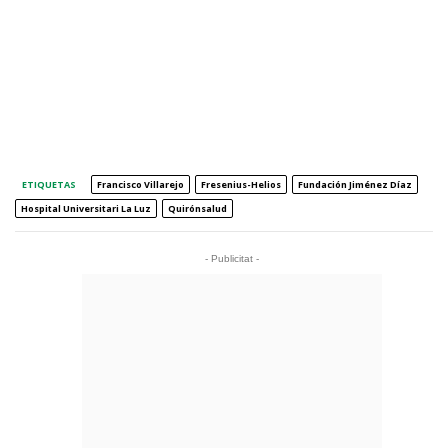
ETIQUETAS
Francisco Villarejo
Fresenius-Helios
Fundación Jiménez Díaz
Hospital Universitari La Luz
Quirónsalud
- Publicitat -