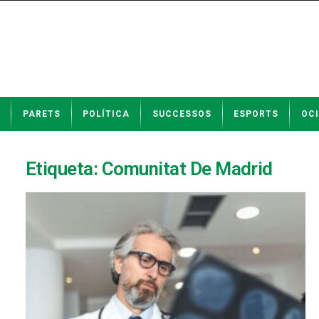
N
PARETS
POLÍTICA
SUCCESSOS
ESPORTS
OCI
o
t
í
c
Etiqueta: Comunitat De Madrid
i
e
s
d
e
P
a
r
e
t