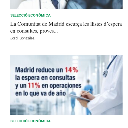
s
d
e
SELECCIÓ ECONÒMICA
l
La Comunitat de Madrid escurça les llistes d’espera
V
en consultes, proves...
a
Jordi González
l
l
è
s
a
v
u
i
SELECCIÓ ECONÒMICA