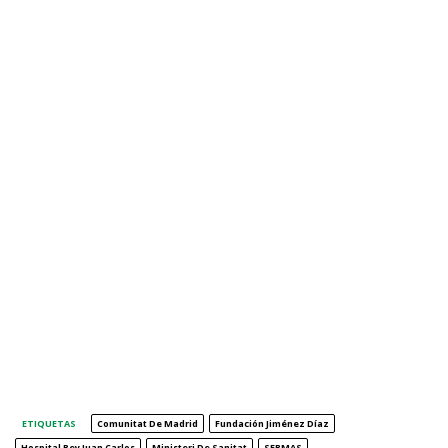
ETIQUETAS
Comunitat De Madrid
Fundación Jiménez Díaz
Hospital Rey Juan Carlos
Ministeri De Sanitat
SERMAS