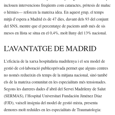
inclouen intervencions freqüents com cataractes, pròtesis de maluc
o hèrnies— reforcen la mateixa idea. En aquest grup, el temps
mitjà d’espera a Madrid és de 47 dies, davant dels 93 del conjunt
del SNS, mentre que el percentatge de pacients amb més de sis
mesos en llista se situa en el 0,4%, molt lluny del 13% nacional.
L’AVANTATGE DE MADRID
L’eficàcia de la xarxa hospitalària madrilenya i el seu model de
gestió de col·laboració publicoprivada permet que alguns centres
no només redueixin els temps de la mitjana nacional, sinó també
els de la mateixa comunitat en les especialitats més tensionades.
Segons les darreres dades d’abril del Servei Madrileny de Salut
(SERMAS), l’Hospital Universitari Fundación Jiménez Díaz
(FJD), vaixell insígnia del model de gestió mixta, presenta
demores molt reduïdes en les especialitats de Traumatologia: