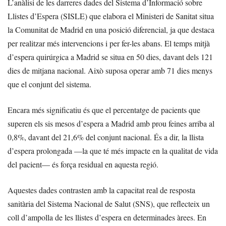
L’anàlisi de les darreres dades del Sistema d’Informació sobre
Llistes d’Espera (SISLE) que elabora el Ministeri de Sanitat situa
la Comunitat de Madrid en una posició diferencial, ja que destaca
per realitzar més intervencions i per fer-les abans. El temps mitjà
d’espera quirúrgica a Madrid se situa en 50 dies, davant dels 121
dies de mitjana nacional. Això suposa operar amb 71 dies menys
que el conjunt del sistema.
Encara més significatiu és que el percentatge de pacients que
superen els sis mesos d’espera a Madrid amb prou feines arriba al
0,8%, davant del 21,6% del conjunt nacional. És a dir, la llista
d’espera prolongada —la que té més impacte en la qualitat de vida
del pacient— és força residual en aquesta regió.
Aquestes dades contrasten amb la capacitat real de resposta
sanitària del Sistema Nacional de Salut (SNS), que reflecteix un
coll d’ampolla de les llistes d’espera en determinades àrees. En